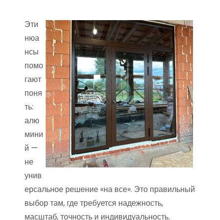
Эти
нюа
нсы
помо
гают
поня
ть:
алю
мини
й —
не
унив
ерсальное решение «на все». Это правильный
выбор там, где требуется надежность,
масштаб, точность и индивидуальность.