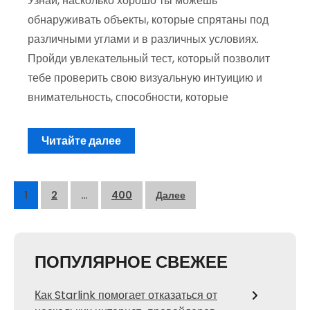
Узнай, насколько хорошо ты можешь
обнаруживать объекты, которые спрятаны под
различными углами и в различных условиях.
Пройди увлекательный тест, который позволит
тебе проверить свою визуальную интуицию и
внимательность, способности, которые
Читайте далее
Пагинация
1
2
…
400
Далее
записей
ПОПУЛЯРНОЕ СВЕЖЕЕ
Как Starlink помогает отказаться от