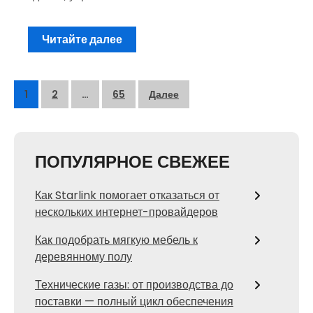
Читайте далее
Пагинация
1
2
…
65
Далее
записей
ПОПУЛЯРНОЕ СВЕЖЕЕ
Как Starlink помогает отказаться от
нескольких интернет-провайдеров
Как подобрать мягкую мебель к
деревянному полу
Технические газы: от производства до
поставки — полный цикл обеспечения