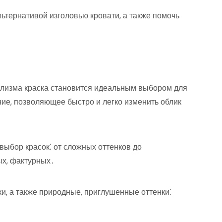
льтернативой изголовью кровати‚ а также помочь
ализма краска становится идеальным выбором для
ние‚ позволяющее быстро и легко изменить облик
ыбор красок⁚ от сложных оттенков до
ых‚ фактурных․
и‚ а также природные‚ приглушенные оттенки⁚