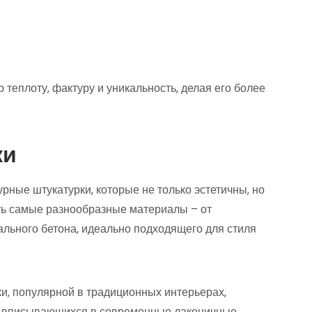
теплоту‚ фактуру и уникальность‚ делая его более
ки
рные штукатурки‚ которые не только эстетичны‚ но
ть самые разнообразные материалы – от
ального бетона‚ идеально подходящего для стиля
и‚ популярной в традиционных интерьерах‚
о вписывающихся в современные лаконичные