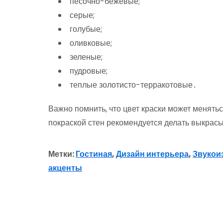
песочно-бежевые;
серые;
голубые;
оливковые;
зеленые;
пудровые;
теплые золотисто-терракотовые․
Важно помнить‚ что цвет краски может менять
покраской стен рекомендуется делать выкрас
Метки:
Гостиная
,
Дизайн интерьера
,
Звукои
акценты