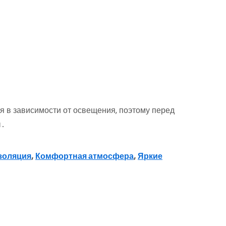
ся в зависимости от освещения‚ поэтому перед
ы․
золяция
,
Комфортная атмосфера
,
Яркие