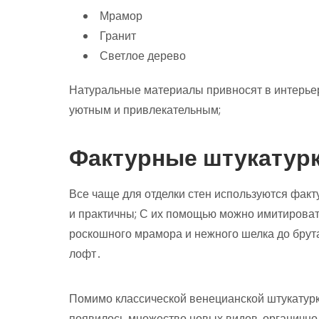
Мрамор
Гранит
Светлое дерево
Натуральные материалы привносят в интерьер 
уютным и привлекательным;
Фактурные штукатур
Все чаще для отделки стен используются факту
и практичны; С их помощью можно имитирова
роскошного мрамора и нежного шелка до брут
лофт․
Помимо классической венецианской штукатурк
появилось множество новых видов‚ органичн