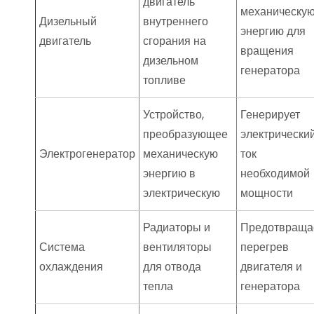
двигатель
механическу
Дизельный
внутреннего
энергию для
двигатель
сгорания на
вращения
дизельном
генератора
топливе
Устройство,
Генерирует
преобразующее
электрически
Электрогенератор
механическую
ток
энергию в
необходимой
электрическую
мощности
Радиаторы и
Предотвраща
Система
вентиляторы
перегрев
охлаждения
для отвода
двигателя и
тепла
генератора