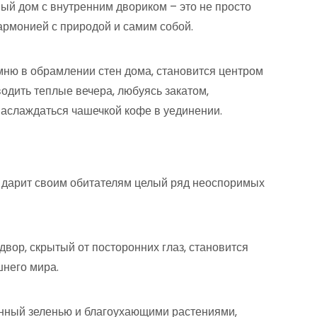
ый дом с внутренним двориком – это не просто
армонией с природой и самим собой.
мню в обрамлении стен дома‚ становится центром
одить теплые вечера‚ любуясь закатом‚
аслаждаться чашечкой кофе в уединении.
 дарит своим обитателям целый ряд неоспоримых
вор‚ скрытый от посторонних глаз‚ становится
него мира.
нный зеленью и благоухающими растениями‚