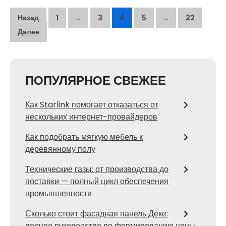
Пагинация
Назад
1
…
3
4
5
…
22
записей
Далее
ПОПУЛЯРНОЕ СВЕЖЕЕ
Как Starlink помогает отказаться от
нескольких интернет-провайдеров
Как подобрать мягкую мебель к
деревянному полу
Технические газы: от производства до
поставки — полный цикл обеспечения
промышленности
Сколько стоит фасадная панель Деке:
полное руководство по формированию цены